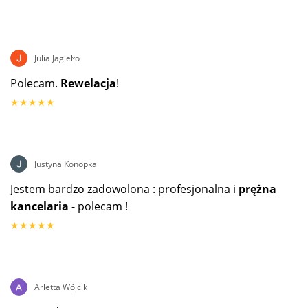
Julia Jagiełło
Polecam.
Rewelacja
!
★★★★★
Justyna Konopka
Jestem bardzo zadowolona : profesjonalna i
prężna
kancelaria
- polecam !
★★★★★
Arletta Wójcik