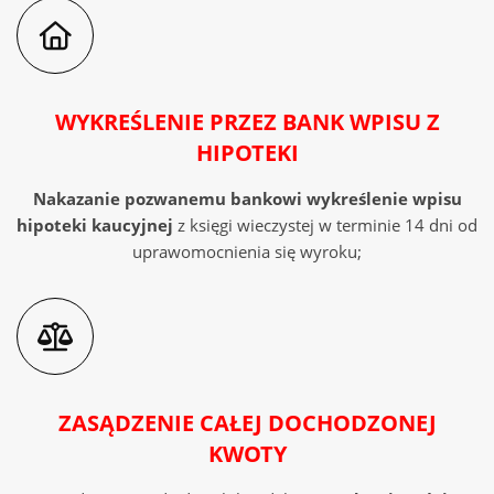
instancji, postanowienie o zabezpieczeniu j
d) Jeżeli mają Państwo możliwość załączyć
również skany:
WYKREŚLENIE PRZEZ BANK WPISU Z
HIPOTEKI
- umowy,
Nakazanie pozwanemu bankowi wykreślenie wpisu
hipoteki kaucyjnej
z księgi wieczystej
w terminie 14 dni od
- aneksów,
uprawomocnienia się wyroku;
- zaświadczeń bankowych przedstawiających
historię spłaty rat kredytowych
- wyciągi z rachunku bankowego obejmującego
wpłaty nieujęte w zaświadczeniu bankowym.
ZASĄDZENIE CAŁEJ DOCHODZONEJ
KWOTY