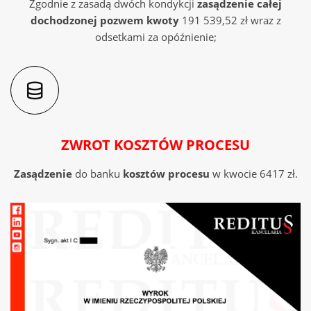
Zgodnie z zasadą dwóch kondykcji
zasądzenie całej
UWAGA:
Z uwag na ograniczenia w limicie
dochodzonej pozwem
kwoty
191 539,52 zł wraz z
dołączanych do systemu, informujemy, że
odsetkami za opóźnienie;
najważniejsze jest dołączenie załączników z
podpunktu a i b.
ZWROT KOSZTÓW PROCESU
Zasądzenie
do banku
kosztów procesu
w kwocie 6417 zł.