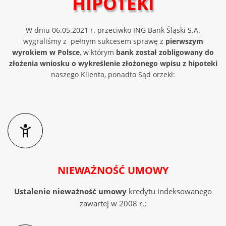
HIPOTEKI
"
OśwIadczenie o potrąceniu
"
,
W dniu 06.05.2021 r. przeciwko ING Bank Śląski S.A.
"Oświadczeniem co do skutków
wygraliśmy z pełnym sukcesem sprawę z
pierwszym
nieważności zgłoszenia wierzytelności"
wyrokiem w Polsce
, w którym
bank został zobligowany do
złożenia wniosku
o wykreślenie złożonego wpisu z hipoteki
naszego Klienta
, ponadto Sąd orzekł:
do stron postępowania
tj :
Marcin Mirosław Kubiczek syndyk masy
upadłości Getin Noble Bank S.A.ul.
Działkowa 8, 41-506 Chorzów
Sąd Rejonowy dla m.st Warszawy w
Warszawie, Wydział XVIII Gospodarczy, ul.
NIEWAŻNOŚĆ UMOWY
Czerniakowska 100A, Warszawa kod: 00-
454
Ustalenie nieważność umowy
kredytu indeksowanego
zawartej w 2008 r.;
c) (Jeżeli były wydane) Wyrok I instancji, II