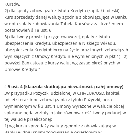
Kursów,
2) dla spłaty zobowiązań z tytułu Kredytu (kapitał i odeski) –
kurs sprzedaży danej waluty zgodnie z obowiązującą w Banku
w dniu spłaty zobowiązania Tabelą Kursów z zastrzeżeniem
postanowień § 18 ust. 6
3) dla kwoty prowizji przygotowawczej, opłaty z tytułu
ubezpieczenia Kredytu, ubezpieczenia Niskiego Wkładu,
ubezpieczenia Kredytobiorcy na życie oraz innych zobowiązań
wynikających z Umowy Kredytu nie wymienionych w pkt 1) i 2)
powyżej Bank stosuje kursy walut wg zasad określonych w
Umowie Kredytu.”
§ 9 ust. 4 [klauzula skutkująca nieważnością całej umowy]
„W przypadku Pożyczki udzielonej w CHF/EUR/USD, kapitał,
odsetki oraz inne zobowiązania z tytułu Pożyczki, poza
wymienionym w § 3 ust. 1 Umowy wyrażone w walucie obcej
spłacane będą w złotych jako równowartość kwoty podanej w
tej walucie przeliczonej:
1) wg kursu sprzedaży waluty zgodnie z obowiązującą w
Banku w dniu spłaty zobowiązania określonym w