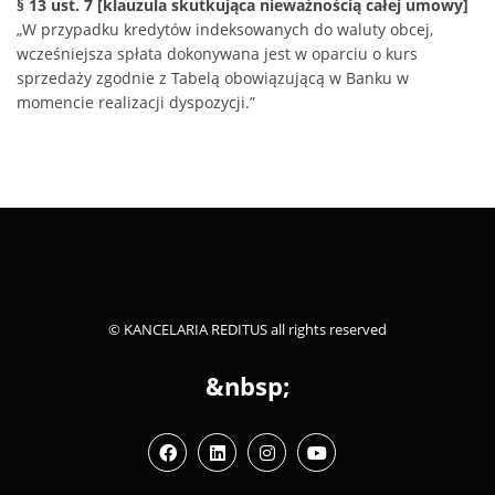
§ 13 ust. 7 [klauzula skutkująca nieważnością całej umowy]
„W przypadku kredytów indeksowanych do waluty obcej,
wcześniejsza spłata dokonywana jest w oparciu o kurs
sprzedaży zgodnie z Tabelą obowiązującą w Banku w
momencie realizacji dyspozycji.”
© KANCELARIA REDITUS all rights reserved
&nbsp;