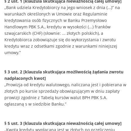
§ 2 ust. 1 [klauzula skutkująca nieważnością całej umowy]
„Bank udziela Kredytobiorcy na jego wniosek z dnia (...)” na
warunkach określonych w Umowie oraz Regulaminie
kredytowania osób fizycznych w Banku Przemysłowo
Handlowym PBK S.A., kredytu w wysokości (...) franków
szwajcarskich (CHF) (słownie: ... złotych polskich), a
Kredytobiorca zobowiązuje się do wykorzystania i zwrotu
kredytu wraz z odsetkami zgodnie z warunkami niniejszej
umowy.”
§ 3 ust. 2 [klauzula skutkująca możliwością żądania zwrotu
nadpłaconych kwot]
„Prowizja od kredytu walutowego, naliczana jest i pobierana w
złotych po kursie sprzedaży obowiązującym w dniu zapłaty
prowizji zgodnie z Tabelą kursów walut BPH PBK S.A.
ogłaszaną s w siedzibie Banku.”
§ 5 ust. 3 [klauzula skutkująca nieważnością całej umowy]
„Kwota kredytu wypłacana jest w złotych po przeliczeniu