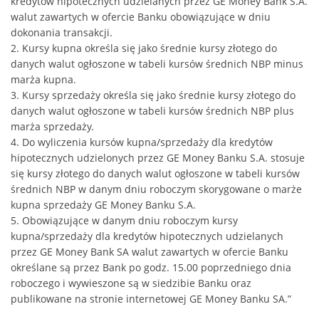
kredytów hipotecznych udzielanych przez GE Money Bank S.A.
walut zawartych w ofercie Banku obowiązujące w dniu
dokonania transakcji.
2. Kursy kupna określa się jako średnie kursy złotego do
danych walut ogłoszone w tabeli kursów średnich NBP minus
marża kupna.
3. Kursy sprzedaży określa się jako średnie kursy złotego do
danych walut ogłoszone w tabeli kursów średnich NBP plus
marża sprzedaży.
4. Do wyliczenia kursów kupna/sprzedaży dla kredytów
hipotecznych udzielonych przez GE Money Banku S.A. stosuje
się kursy złotego do danych walut ogłoszone w tabeli kursów
średnich NBP w danym dniu roboczym skorygowane o marże
kupna sprzedaży GE Money Banku S.A.
5. Obowiązujące w danym dniu roboczym kursy
kupna/sprzedaży dla kredytów hipotecznych udzielanych
przez GE Money Bank SA walut zawartych w ofercie Banku
określane są przez Bank po godz. 15.00 poprzedniego dnia
roboczego i wywieszone są w siedzibie Banku oraz
publikowane na stronie internetowej GE Money Banku SA.”