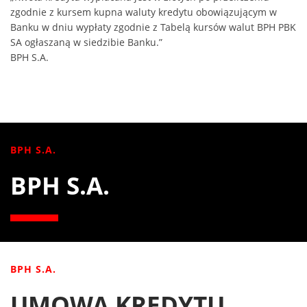
zgodnie z kursem kupna waluty kredytu obowiązującym w
Banku w dniu wypłaty zgodnie z Tabelą kursów walut BPH PBK
SA ogłaszaną w siedzibie Banku.”
BPH S.A.
BPH S.A.
BPH S.A.
BPH S.A.
UMOWA KREDYTU