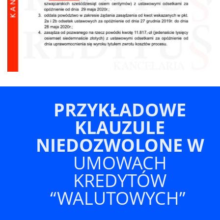
PRZYKŁADOWE
KLAUZULE
NIEDOZWOLONE
W
UMOWACH
KREDYTÓW
“WALUTOWYCH”