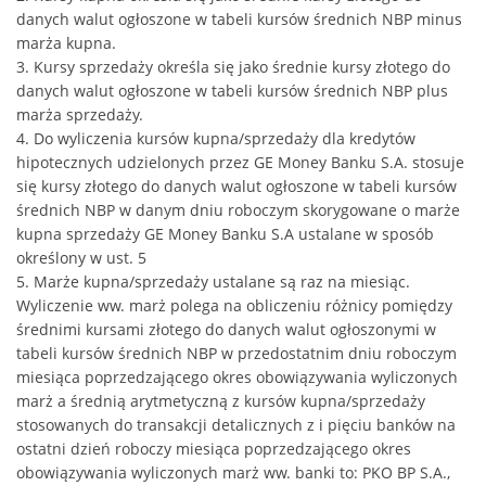
danych walut ogłoszone w tabeli kursów średnich NBP minus
marża kupna.
3. Kursy sprzedaży określa się jako średnie kursy złotego do
danych walut ogłoszone w tabeli kursów średnich NBP plus
marża sprzedaży.
4. Do wyliczenia kursów kupna/sprzedaży dla kredytów
hipotecznych udzielonych przez GE Money Banku S.A. stosuje
się kursy złotego do danych walut ogłoszone w tabeli kursów
średnich NBP w danym dniu roboczym skorygowane o marże
kupna sprzedaży GE Money Banku S.A ustalane w sposób
określony w ust. 5
5. Marże kupna/sprzedaży ustalane są raz na miesiąc.
Wyliczenie ww. marż polega na obliczeniu różnicy pomiędzy
średnimi kursami złotego do danych walut ogłoszonymi w
tabeli kursów średnich NBP w przedostatnim dniu roboczym
miesiąca poprzedzającego okres obowiązywania wyliczonych
marż a średnią arytmetyczną z kursów kupna/sprzedaży
stosowanych do transakcji detalicznych z i pięciu banków na
ostatni dzień roboczy miesiąca poprzedzającego okres
obowiązywania wyliczonych marż ww. banki to: PKO BP S.A.,